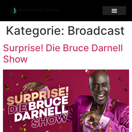
Kategorie:
Broadcast
Surprise! Die Bruce Darnell
Show