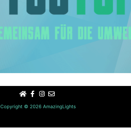
nd GmbH aus Köln übernahmen wir das Licht- Operating des
Copyright © 2026 AmazingLights